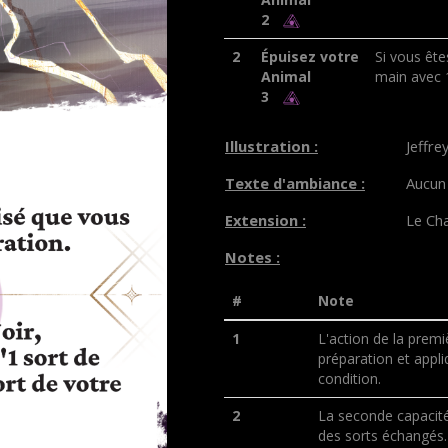
2
2
Épuisez votre
Si vous ête
Animal
main avec 1
3
Illustration :
Jeffre
Texte d'ambiance :
Aucun
Extension :
Le Cha
Notes :
#
Note
1
L'action de la pre
préparation et appli
condition.
2
La seconde capacit
des sorts échangés. 